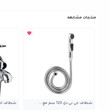
منتجات مشابهه
شطاف جي بي دي 120 سم مع...
شطاف ادري