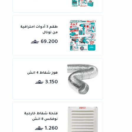
طقم 3 أدوات احترافية
من توتال
69.200
هوز شفاط 4 انش
3.150
فتحة شفاط خارجية
نوفكس 8 انش
1.260