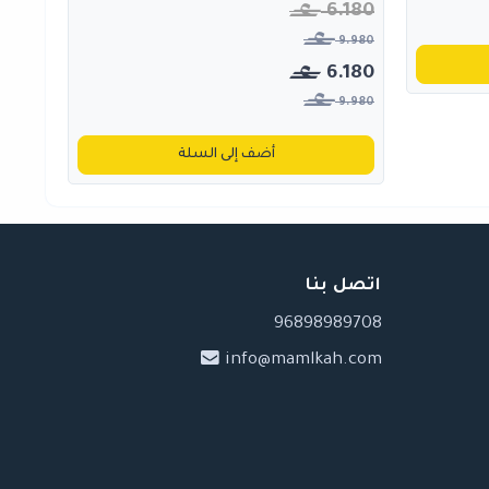
6.180
9.980
6.180
9.980
أضف إلى السلة
اتصل بنا
96898989708
info@mamlkah.com