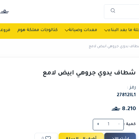
ة ما بعد البناء
معدات وصيانة
كتالوجات مملكة هوم
فروعن
اف يدوي جروهي ابيض لامع
شطاف يدوي جروهي ابيض لامع
رمز :
27812IL1
8.210
كمية :
-
+