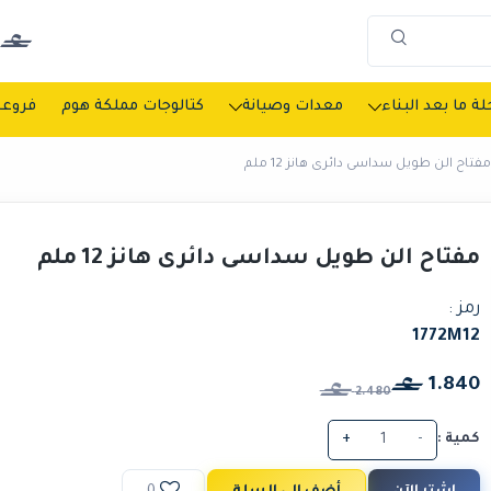
ة ما بعد البناء
معدات وصيانة
كتالوجات مملكة هوم
فروعن
مفتاح الن طويل سداسى دائرى هانز 12 ملم
مفتاح الن طويل سداسى دائرى هانز 12 ملم
رمز :
1772M12
1.840
2.480
كمية :
-
+