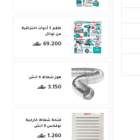
طقم 3 أدوات احترافية
من توتال
69.200
هوز شفاط 4 انش
3.150
فتحة شفاط خارجية
نوفكس 8 انش
1.260