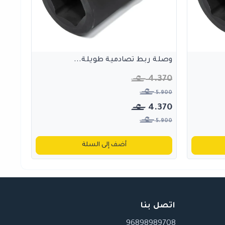
وصلة ربط تصادمية طويلة...
4.370
5.900
4.370
5.900
أضف إلى السلة
اتصل بنا
96898989708