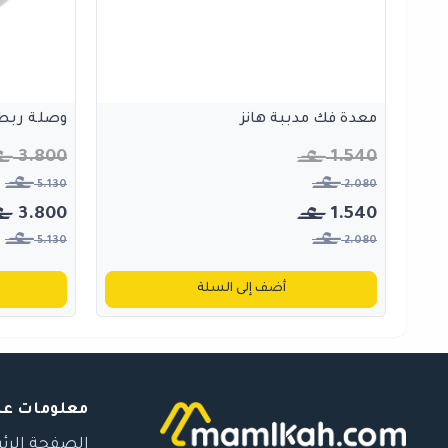
معدة فك مدببة هانز
وصلة ربط 
3.800
1.540
5.130
2.080
3.800
1.540
5.130
2.080
أضف إلى السلة
معلومات عن
الصفحة الرئ