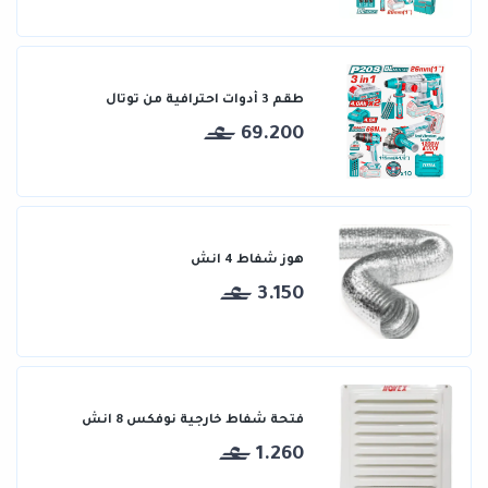
طقم 3 أدوات احترافية من توتال
69.200
هوز شفاط 4 انش
3.150
فتحة شفاط خارجية نوفكس 8 انش
1.260