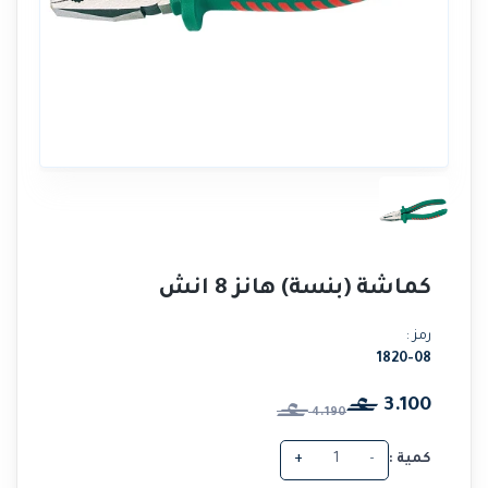
كماشة (بنسة) هانز 8 انش
رمز :
1820-08
3.100
4.190
كمية :
-
+