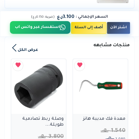
3.100ر.ع
السعر الإجمالي
:
)
(
ضريبة :
0.150ر.ع
استفسار عبر واتس اب
اشتر الآن
أضف إلى السلة
منتجات مشابهه
عرض الكل
معدة فك مدببة هانز
وصلة ربط تصادمية
طويلة...
1.540
3.800