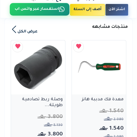
استفسار عبر واتس اب
اشتر الآن
أضف إلى السلة
منتجات مشابهه
عرض الكل
معدة فك مدببة هانز
وصلة ربط تصادمية
طويلة...
1.540
3.800
2.080
5.130
1.540
3.800
2.080