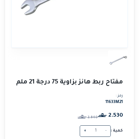
مفتاح ربط هانز بزاوية 75 درجة 21 ملم
رمز :
11633M21
2.530
2.940
كمية :
-
+