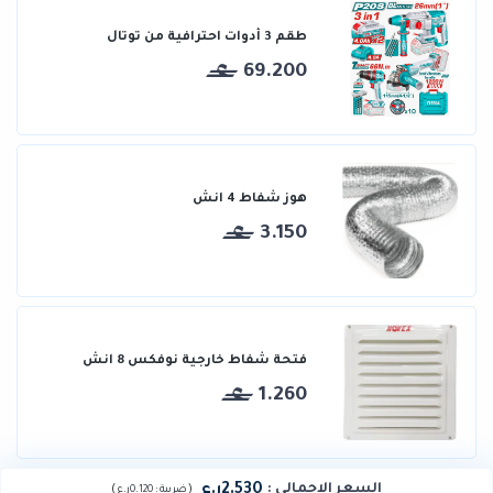
طقم 3 أدوات احترافية من توتال
69.200
هوز شفاط 4 انش
3.150
فتحة شفاط خارجية نوفكس 8 انش
1.260
2.530ر.ع
السعر الإجمالي
:
)
(
ضريبة :
0.120ر.ع