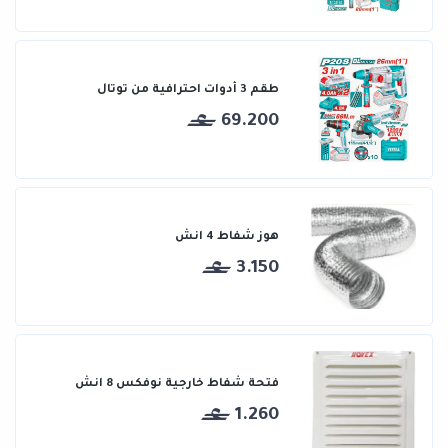
طقم 3 أدوات احترافية من توتال
69.200
هوز شفاط 4 انش
3.150
فتحة شفاط خارجية نوفكس 8 انش
1.260