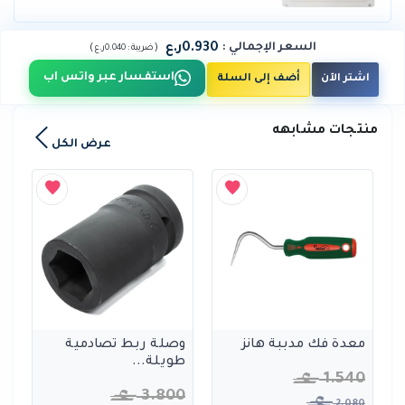
0.930ر.ع
السعر الإجمالي
:
)
(
ضريبة :
0.040ر.ع
استفسار عبر واتس اب
اشتر الآن
أضف إلى السلة
منتجات مشابهه
عرض الكل
معدة فك مدببة هانز
وصلة ربط تصادمية
طويلة...
1.540
3.800
2.080