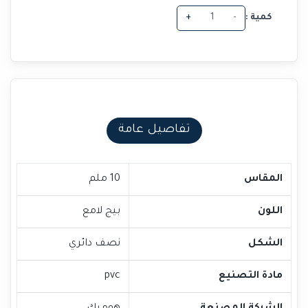
كمية :
-
+
تفاصيل عامة
المقاس
10 ملم
اللون
بيج لامع
الشكل
نصف دائري
مادة التصنيع
pvc