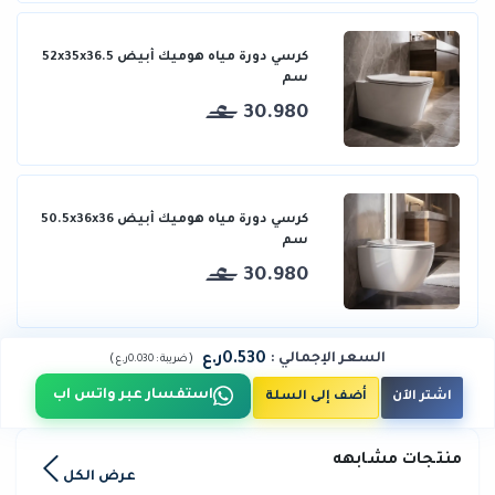
كرسي دورة مياه هوميك أبيض 52x35x36.5
سم
30.980
كرسي دورة مياه هوميك أبيض 50.5x36x36
سم
30.980
0.530ر.ع
السعر الإجمالي
:
)
(
ضريبة :
0.030ر.ع
استفسار عبر واتس اب
اشتر الآن
أضف إلى السلة
منتجات مشابهه
عرض الكل