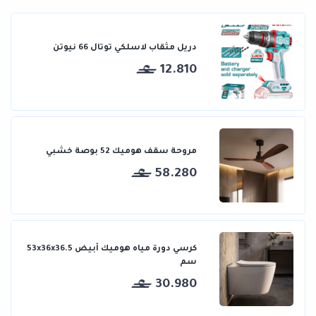
دريل مثقاب لاسلكي توتال 66 نيوتن
12.810
مروحة سقف هوميك 52 بوصة خشبي
58.280
كرسي دورة مياه هوميك أبيض 53x36x36.5
سم
30.980