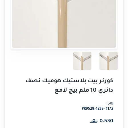
كورنر بيت بلاستيك هوميك نصف
دائري 10 ملم بيج لامع
رمز :
PR9528-123S-#172
0.530