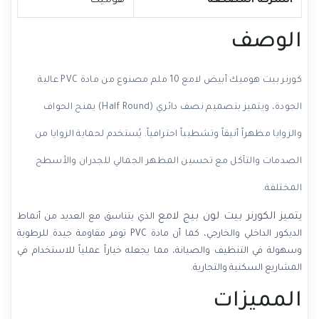
الشركة المصنعة
هوميك
الوصف
كورنر بيت هوميك أبيض لامع 10 ملم مصنوع من مادة PVC عالية
الجودة، ويتميز بتصميم نصف دائري (Half Round) يمنح الحواف
والزوايا مظهراً أنيقاً وتشطيباً احترافياً. يُستخدم لحماية الزوايا من
الصدمات والتآكل مع تحسين المظهر الجمالي للجدران والأسطح
المختلفة.
يتميز الكورنر بيت لون بيج لامع
الذي يتناسق مع العديد من أنماط
الديكور الداخلي والخارجي، كما أن مادة PVC توفر مقاومة جيدة للرطوبة
وسهولة في التنظيف والصيانة، مما يجعله خياراً عملياً للاستخدام في
المشاريع السكنية والتجارية.
المميزات