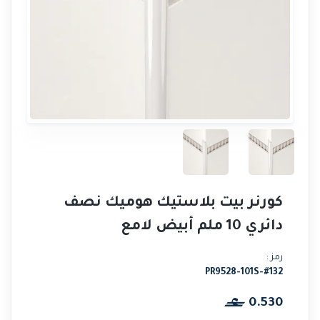
كورنر بيت بلاستيك هوميك نصف
دائري 10 ملم أبيض لامع
رمز :
PR9528-101S-#132
0.530