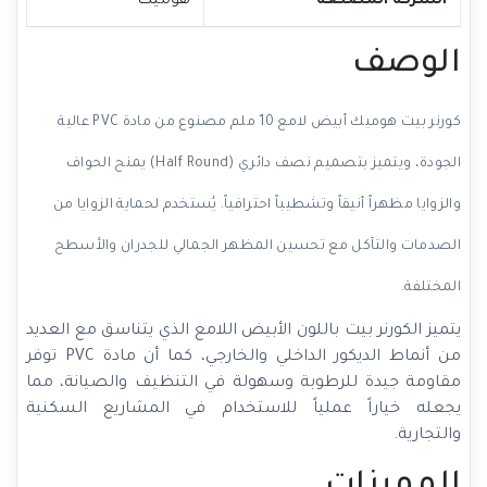
الشركة المصنعة
هوميك
الوصف
كورنر بيت هوميك أبيض لامع 10 ملم مصنوع من مادة PVC عالية
الجودة، ويتميز بتصميم نصف دائري (Half Round) يمنح الحواف
والزوايا مظهراً أنيقاً وتشطيباً احترافياً. يُستخدم لحماية الزوايا من
الصدمات والتآكل مع تحسين المظهر الجمالي للجدران والأسطح
المختلفة.
يتميز الكورنر بيت باللون الأبيض اللامع الذي يتناسق مع العديد
من أنماط الديكور الداخلي والخارجي، كما أن مادة PVC توفر
مقاومة جيدة للرطوبة وسهولة في التنظيف والصيانة، مما
يجعله خياراً عملياً للاستخدام في المشاريع السكنية
والتجارية.
المميزات