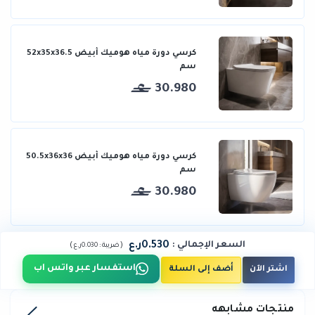
كرسي دورة مياه هوميك أبيض 52x35x36.5
سم
30.980
كرسي دورة مياه هوميك أبيض 50.5x36x36
سم
30.980
0.530ر.ع
السعر الإجمالي
:
)
(
ضريبة :
0.030ر.ع
استفسار عبر واتس اب
اشتر الآن
أضف إلى السلة
منتجات مشابهه