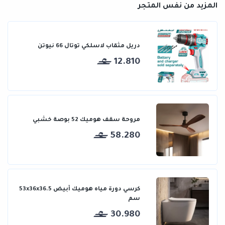
المزيد من نفس المتجر
دريل مثقاب لاسلكي توتال 66 نيوتن
12.810
مروحة سقف هوميك 52 بوصة خشبي
58.280
كرسي دورة مياه هوميك أبيض 53x36x36.5
سم
30.980