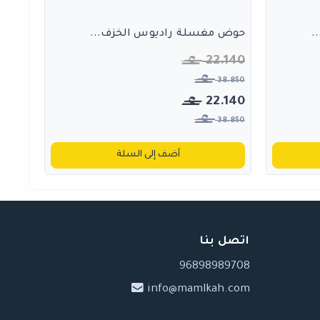
.
حوض مغسلة راديوس الخزف...
22.140
38.850
22.140
38.850
أضف إلى السلة
اتصل بنا
96898989708
info@mamlkah.com