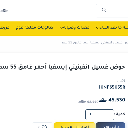
ة ما بعد البناء
معدات وصيانة
كتالوجات مملكة هوم
فروعن
غسيل انفينيتي إيسفيا أحمر غامق 55 سم
حوض غسيل انفينيتي إيسفيا أحمر غامق 55 سم
رمز :
10NF65055R
45.530
68.990
كمية :
-
+