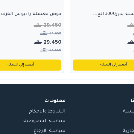
3000 الخ...
حوض مغسلة راديوس الخزف..
29.450
34.650
29.450
34.650
أضف إلى السلة
أضف إلى السلة
ا
معلومات
يسية
الشروط والاحكام
سياسة الخصوصية
جارية
سياسة الارجاع