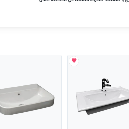
صري والمعتمد لشركة ايسفيا في سلطنة عُمان