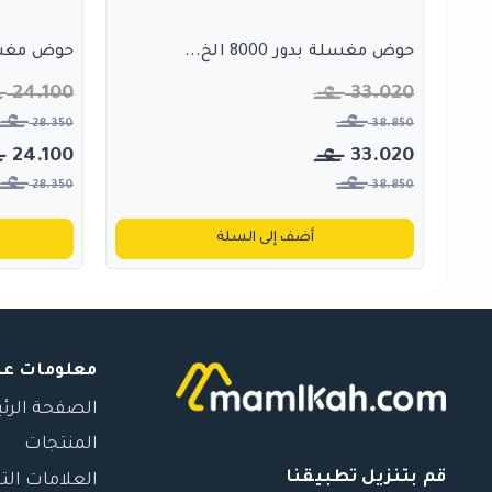
حوض مغسلة بدور 8000 الخ...
حوض مغسلة بدور
24.100
33.020
28.350
38.850
24.100
33.020
28.350
38.850
أضف إلى السلة
معلومات عن
الصفحة الرئ
المنتجات
قم بتنزيل تطبيقنا
العلامات الت