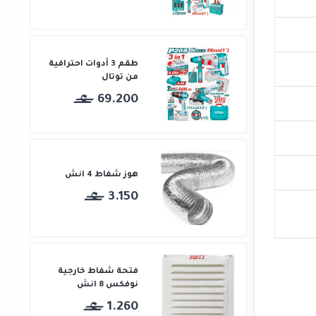
طقم 3 أدوات احترافية
من توتال
69.200
هوز شفاط 4 انش
3.150
فتحة شفاط خارجية
نوفكس 8 انش
1.260