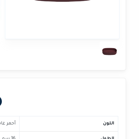
اللون
أحمر غا