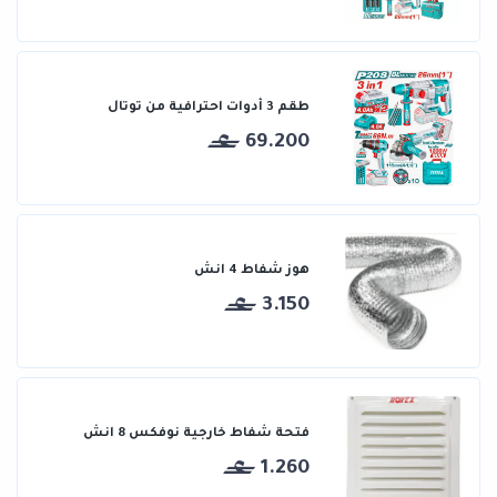
طقم 3 أدوات احترافية من توتال
69.200
هوز شفاط 4 انش
3.150
فتحة شفاط خارجية نوفكس 8 انش
1.260