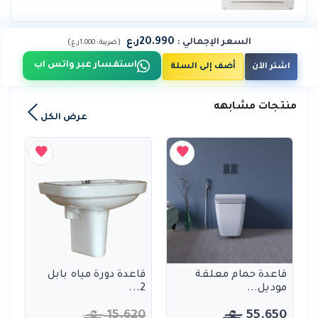
20.990ر.ع
السعر الإجمالي
:
)
(
ضريبة :
1.000ر.ع
استفسار عبر واتس اب
اشتر الآن
أضف إلى السلة
منتجات مشابهه
عرض الكل
قاعدة حمام معلقة
قاعدة دورة مياه بابل
موديل...
2...
15.620
55.650