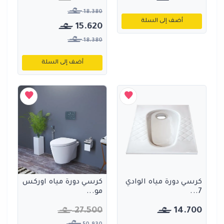
18.380
أضف إلى السلة
15.620
18.380
أضف إلى السلة
كرسي دورة مياه الوادي
كرسي دورة مياه اوركس
7...
مو...
27.500
14.700