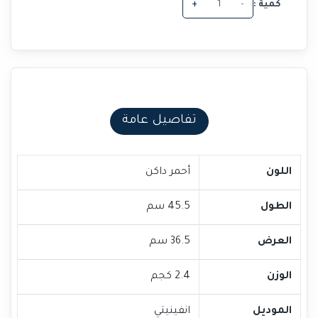
كمية :
-
+
تفاصيل عامة
اللون
أحمر داكن
الطول
45.5 سم
العرض
36.5 سم
الوزن
2.4 كجم
الموديل
انفينيتي