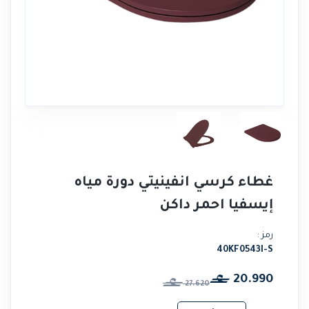
غطاء كرسي انفينيتي دورة مياه
إيسفيا احمر داكن
رمز :
40KF0543I-S
20.990
27.620