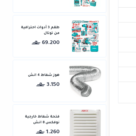
طقم 3 أدوات احترافية
من توتال
69.200
هوز شفاط 4 انش
3.150
فتحة شفاط خارجية
نوفكس 8 انش
1.260