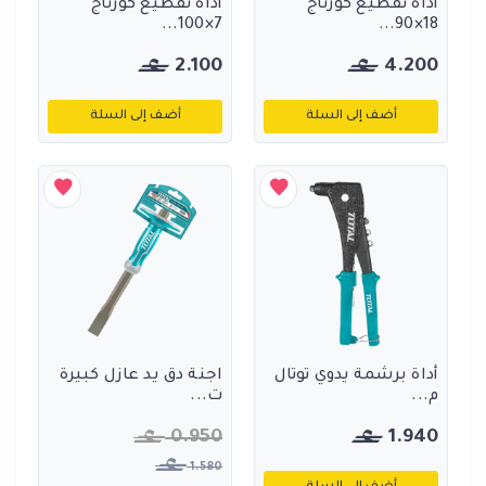
أداة تقطيع كورتاج
أداة تقطيع كورتاج
7×100...
18×90...
2.100
4.200
أضف إلى السلة
أضف إلى السلة
أداة برشمة يدوي توتال
اجنة دق يد عازل كبيرة
م...
ت...
0.950
1.940
1.580