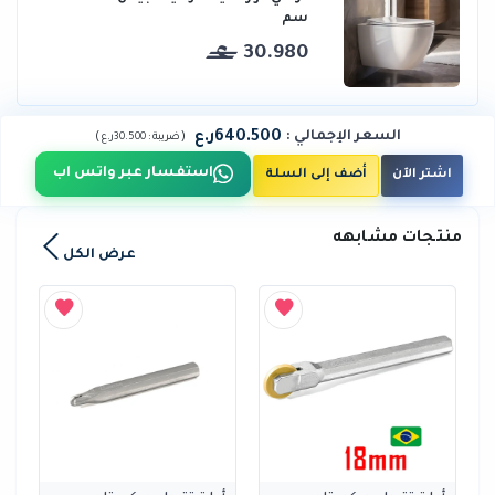
سم
30.980
640.500ر.ع
السعر الإجمالي
:
)
(
ضريبة :
30.500ر.ع
استفسار عبر واتس اب
اشتر الآن
أضف إلى السلة
منتجات مشابهه
عرض الكل