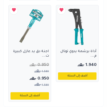
أداة برشمة يدوي توتال
اجنة دق يد عازل كبيرة
م...
ت...
0.950
1.940
1.580
أضف إلى السلة
0.950
1.580
أضف إلى السلة