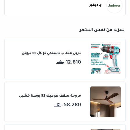
جاديفير
المزيد من نفس المتجر
دريل مثقاب لاسلكي توتال 66 نيوتن
12.810
مروحة سقف هوميك 52 بوصة خشبي
58.280