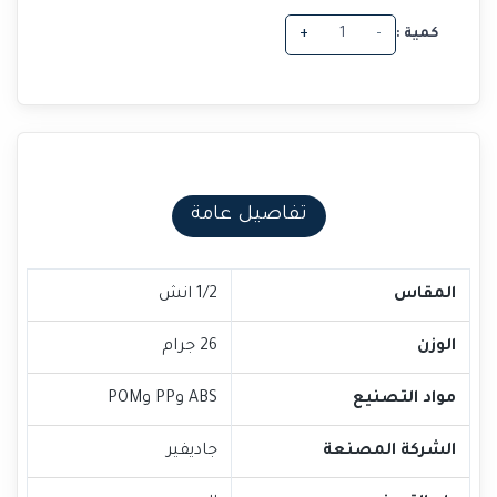
كمية :
-
+
تفاصيل عامة
المقاس
1/2 انش
الوزن
26 جرام
مواد التصنيع
ABS وPP وPOM
الشركة المصنعة
جاديفير