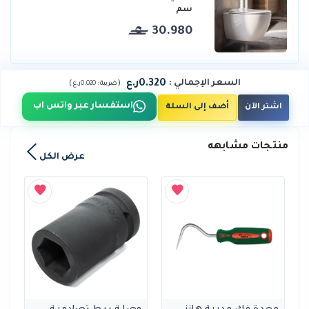
سم
30.980
0.320ر.ع
السعر الإجمالي
:
)
(
ضريبة :
0.020ر.ع
استفسار عبر واتس اب
اشتر الآن
أضف إلى السلة
منتجات مشابهه
عرض الكل