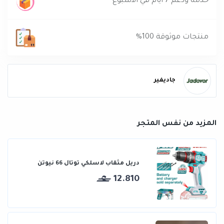
خدمة ودعم 7 ايام في الاسبوع
منتجات موثوقة 100%
جاديفير
المزيد من نفس المتجر
دريل مثقاب لاسلكي توتال 66 نيوتن
12.810