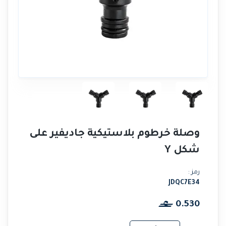
وصلة خرطوم بلاستيكية جاديفير على
شكل Y
رمز :
JDQC7E34
0.530