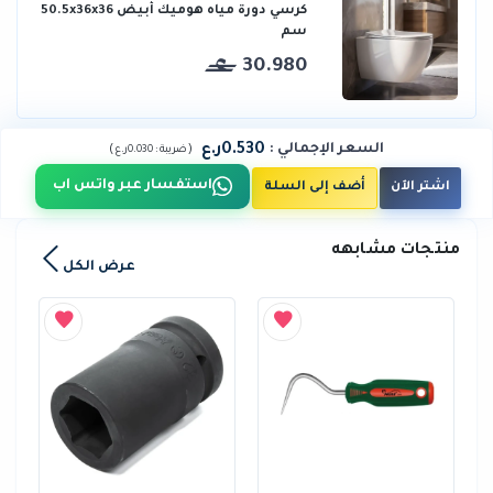
كرسي دورة مياه هوميك أبيض 50.5x36x36
سم
30.980
0.530ر.ع
السعر الإجمالي
:
)
(
ضريبة :
0.030ر.ع
استفسار عبر واتس اب
اشتر الآن
أضف إلى السلة
منتجات مشابهه
عرض الكل