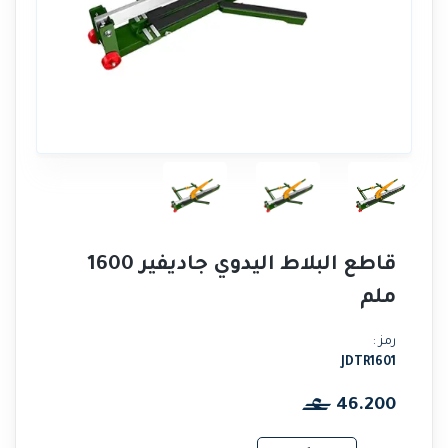
قاطع البلاط اليدوي جاديفير 1600
ملم
رمز :
JDTR1601
46.200