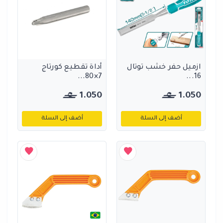
ازميل حفر خشب توتال
أداة تقطيع كورتاج
7×80...
16...
1.050
1.050
أضف إلى السلة
أضف إلى السلة