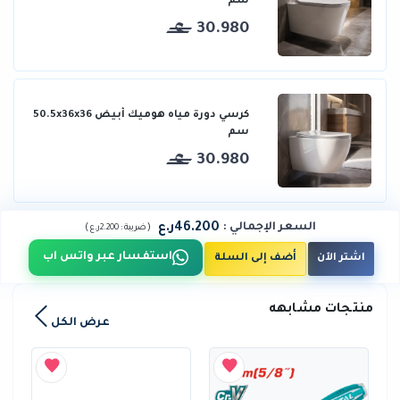
سم
30.980
كرسي دورة مياه هوميك أبيض 50.5x36x36
سم
30.980
46.200ر.ع
السعر الإجمالي
:
)
(
ضريبة :
2.200ر.ع
استفسار عبر واتس اب
اشتر الآن
أضف إلى السلة
منتجات مشابهه
عرض الكل