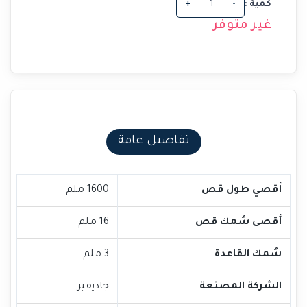
كمية :
-
+
غير متوفر
تفاصيل عامة
أقصي طول قص
1600 ملم
أقصى سُمك قص
16 ملم
سُمك القاعدة
3 ملم
الشركة المصنعة
جاديفير