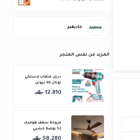
جاديفير
المزيد من نفس المتجر
دريل مثقاب لاسلكي
توتال 66 نيوتن
12.810
مروحة سقف هوميك
52 بوصة خشبي
58.280