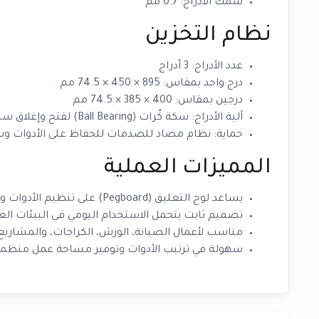
سُمك الأدراج: 0.7 مم
نظام التخزين
عدد الأدراج: 3 أدراج
درج واحد بمقاس: 895 × 450 × 74.5 مم
درجين بمقاس: 400 × 385 × 74.5 مم
آلية الأدراج: سكة كُرات (Ball Bearing) لفتح وإغلاق سلس
حماية: نظام مضاد للصدمات للحفاظ على الأدوات وسل
المميزات العملية
يساعد لوح التعليق (Pegboard) على تنظيم الأدوات وتعليقها بشكل واضح
تصميم ثابت يتحمل الاستخدام اليومي في البيئات الع
مناسب لأعمال الصيانة، الورش، الكراجات، والمشاريع 
سهولة في ترتيب الأدوات وتوفير مساحة عمل منظم