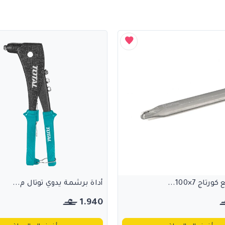
تاج 7×100...
أداة برشمة يدوي توتال م...
1.940