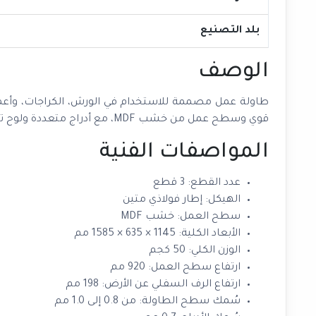
بلد التصنيع
الوصف
طاولة عمل مصممة للاستخدام في الورش، الكراجات، وأعمال
قوي وسطح عمل من خشب MDF، مع أدراج متعددة ولوح تعليق يساعد على ترتيب الأدوات والوصول إليها بسهولة أثناء العمل.
المواصفات الفنية
عدد القطع: 3 قطع
الهيكل: إطار فولاذي متين
سطح العمل: خشب MDF
الأبعاد الكلية: 1145 × 635 × 1585 مم
الوزن الكلي: 50 كجم
ارتفاع سطح العمل: 920 مم
ارتفاع الرف السفلي عن الأرض: 198 مم
سُمك سطح الطاولة: من 0.8 إلى 1.0 مم