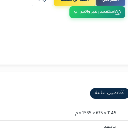
اشتر الآن
أضف إلى السلة
0
استفسار عبر واتس اب
تفاصيل عامة
1145 × 635 × 1585 مم
جاديفير