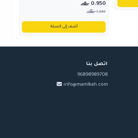
0.950
1.580
أضف إلى السلة
اتصل بنا
96898989708
info@mamlkah.com