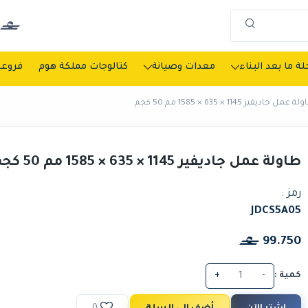
ة ما بعد البناء
معدات وصيانة
كتالوجات مملكة هوم
فروعن
 عمل جاديفير 1145 × 635 × 1585 مم 50 كجم
طاولة عمل جاديفير 1145 × 635 × 1585 مم 50 كجم
رمز :
JDCS5A05
99.750
كمية :
-
+