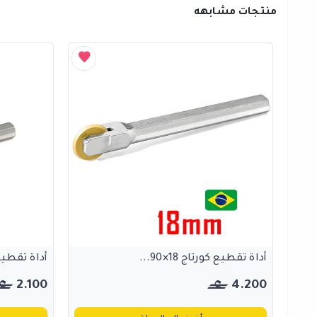
منتجات مشابهه
أداة تقطيع كورتاج 18×90...
أداة تقطيع كور
2.100
4.200