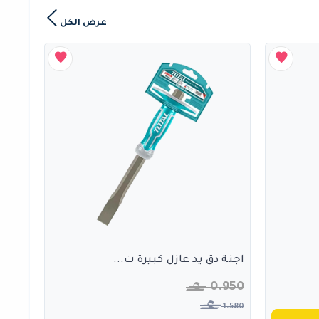
عرض الكل
اجنة دق يد عازل كبيرة ت...
0.950
1.580