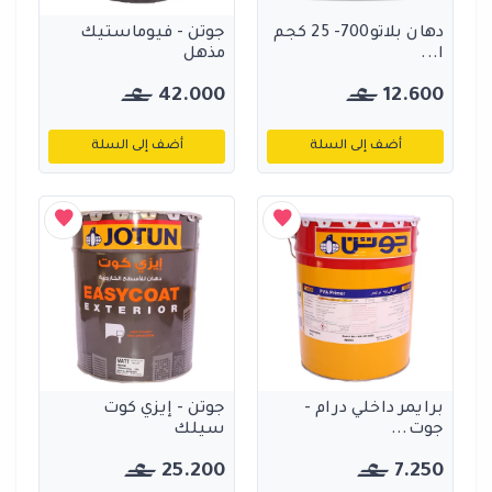
دهان بلاتو700- 25 كجم
جوتن - فيوماستيك
ا...
مذهل
42.000
12.600
أضف إلى السلة
أضف إلى السلة
برايمر داخلي درام -
جوتن - إيزي كوت
جوت...
سيلك
25.200
7.250