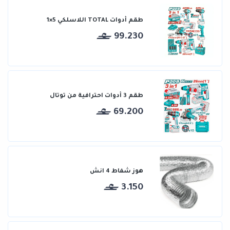
طقم أدوات TOTAL اللاسلكي 5×1
99.230
طقم 3 أدوات احترافية من توتال
69.200
هوز شفاط 4 انش
3.150