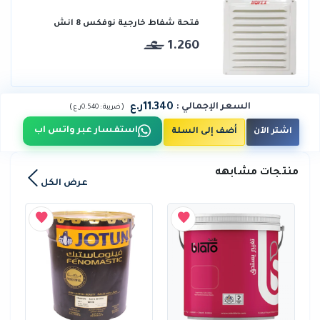
فتحة شفاط خارجية نوفكس 8 انش
1.260
11.340ر.ع
السعر الإجمالي
:
)
(
ضريبة :
0.540ر.ع
استفسار عبر واتس اب
اشتر الآن
أضف إلى السلة
منتجات مشابهه
عرض الكل