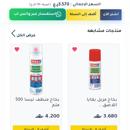
3.570ر.ع
السعر الإجمالي
:
)
(
ضريبة :
0.170ر.ع
استفسار عبر واتس اب
اشتر الآن
أضف إلى السلة
منتجات مشابهه
عرض الكل
بخاخ مزيل بقايا
بخاخ منظف تيسا 500
اللاصق...
ملم
4.200
3.680
أضف إلى السلة
أضف إلى السلة