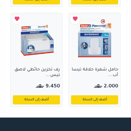
حامل شفرة حلاقة تيسا
رف تخزين حائطي لاصق
أب...
تيس...
9.450
2.000
أضف إلى السلة
أضف إلى السلة