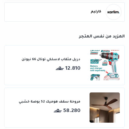
كارليم
المزيد من نفس المتجر
دريل مثقاب لاسلكي توتال 66 نيوتن
12.810
مروحة سقف هوميك 52 بوصة خشبي
58.280