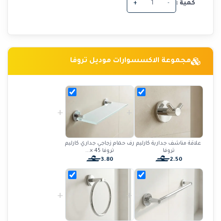
كمية :
-
+
مجموعة الاكسسوارات موديل تروفا
+
+
علاقة مناشف جدارية كارليم
رف حمام زجاجي جداري كارليم
تروفا
تروفا 45 ×...
3.80
2.50
+
+