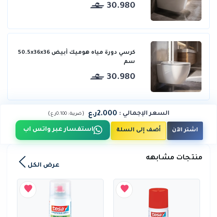
30.980
كرسي دورة مياه هوميك أبيض 50.5x36x36
سم
30.980
2.000ر.ع
السعر الإجمالي
:
)
(
ضريبة :
0.100ر.ع
استفسار عبر واتس اب
اشتر الآن
أضف إلى السلة
منتجات مشابهه
عرض الكل