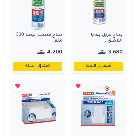
بخاخ مزيل بقايا
بخاخ منظف تيسا 500
اللاصق...
ملم
4.200
3.680
أضف إلى السلة
أضف إلى السلة