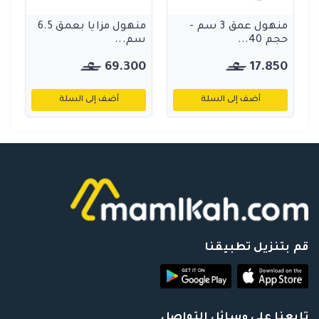
منهول عمق 3 سم -
منهول مزايا بعمق 6.5
حجم 40...
سم...
69.300
17.850
أضف إلى السلة
أضف إلى السلة
قم بتنزيل تطبيقنا
تابعنا علي وسائل التواصل