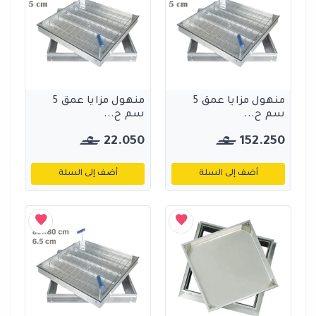
منهول مزايا عمق 5
منهول مزايا عمق 5
سم ح...
سم ح...
22.050
152.250
أضف إلى السلة
أضف إلى السلة