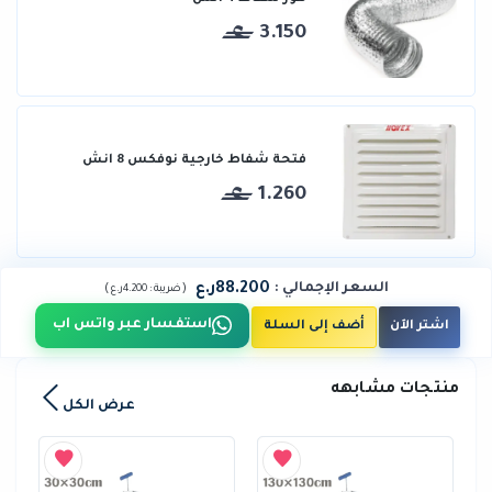
3.150
فتحة شفاط خارجية نوفكس 8 انش
1.260
88.200ر.ع
السعر الإجمالي
:
)
(
ضريبة :
4.200ر.ع
استفسار عبر واتس اب
اشتر الآن
أضف إلى السلة
منتجات مشابهه
عرض الكل