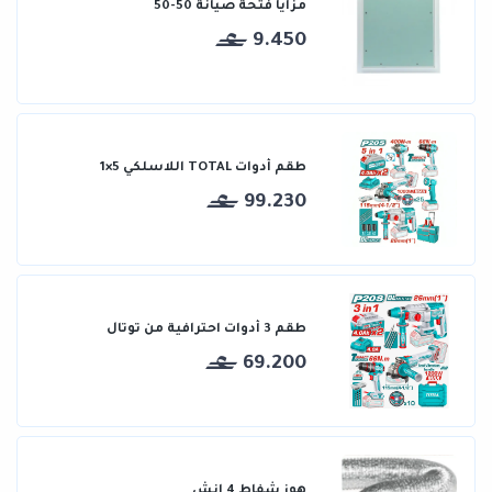
مزايا فتحة صيانة 50-50
9.450
طقم أدوات TOTAL اللاسلكي 5×1
99.230
طقم 3 أدوات احترافية من توتال
69.200
هوز شفاط 4 انش