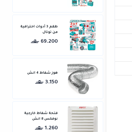
طقم 3 أدوات احترافية
من توتال
69.200
هوز شفاط 4 انش
3.150
فتحة شفاط خارجية
نوفكس 8 انش
1.260