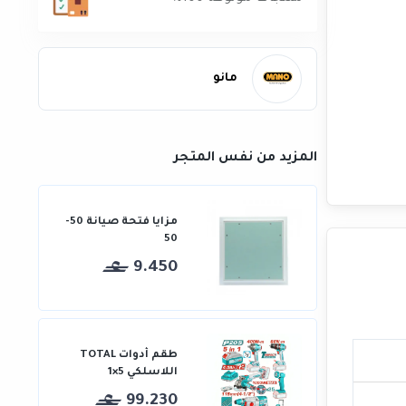
مانو
المزيد من نفس المتجر
مزايا فتحة صيانة 50-
50
9.450
طقم أدوات TOTAL
اللاسلكي 5×1
99.230