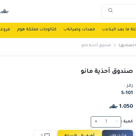
ة ما بعد البناء
معدات وصيانة
كتالوجات مملكة هوم
فروعن
 (صناديق)
صندوق أحذية مانو
صندوق أحذية مانو
رمز :
S-101
1.050
كمية :
-
+