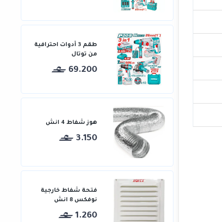
طقم 3 أدوات احترافية
من توتال
69.200
هوز شفاط 4 انش
3.150
فتحة شفاط خارجية
نوفكس 8 انش
1.260