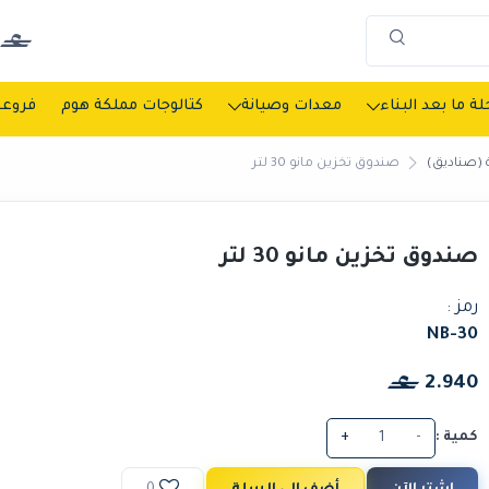
ة ما بعد البناء
معدات وصيانة
كتالوجات مملكة هوم
فروعن
 (صناديق)
صندوق تخزين مانو 30 لتر
صندوق تخزين مانو 30 لتر
رمز :
NB-30
2.940
كمية :
-
+