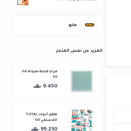
مانو
المزيد من نفس المتجر
مزايا فتحة صيانة 50-
50
9.450
طقم أدوات TOTAL
اللاسلكي 5×1
99.230