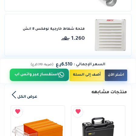
فتحة شفاط خارجية نوفكس 8 انش
1.260
6.510ر.ع
السعر الإجمالي
:
)
(
ضريبة :
0.310ر.ع
استفسار عبر واتس اب
اشتر الآن
أضف إلى السلة
منتجات مشابهه
عرض الكل