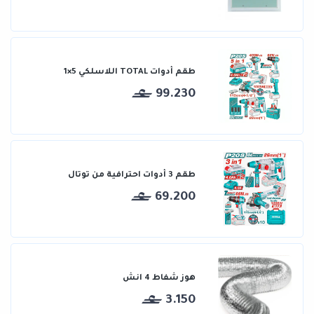
طقم أدوات TOTAL اللاسلكي 5×1
99.230
طقم 3 أدوات احترافية من توتال
69.200
هوز شفاط 4 انش
3.150