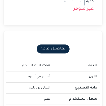
كمية :
-
+
غير متوفر
تفاصيل عامة
الابعاد
564× 310× 310 مم
اللون
أصفر في أسود
مادة التصنيع
البولي بروبلين
سهل الاستخدام
نعم