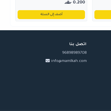
0.200
أضف إلى السلة
اتصل بنا
96898989708
info@mamlkah.com