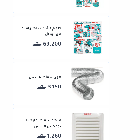
طقم 3 أدوات احترافية
من توتال
69.200
هوز شفاط 4 انش
3.150
فتحة شفاط خارجية
نوفكس 8 انش
1.260