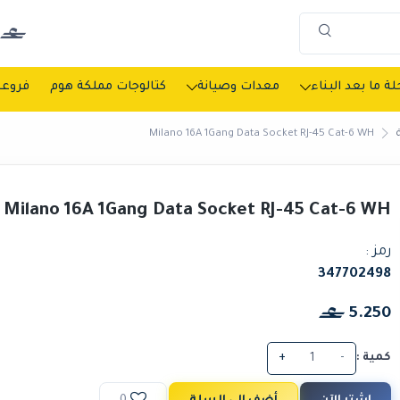
ة ما بعد البناء
معدات وصيانة
كتالوجات مملكة هوم
فروعن
Milano 16A 1Gang Data Socket RJ-45 Cat-6 WH
Milano 16A 1Gang Data Socket RJ-45 Cat-6 WH
رمز :
347702498
5.250
كمية :
-
+