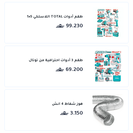
طقم أدوات TOTAL اللاسلكي 5×1
99.230
طقم 3 أدوات احترافية من توتال
69.200
هوز شفاط 4 انش
3.150