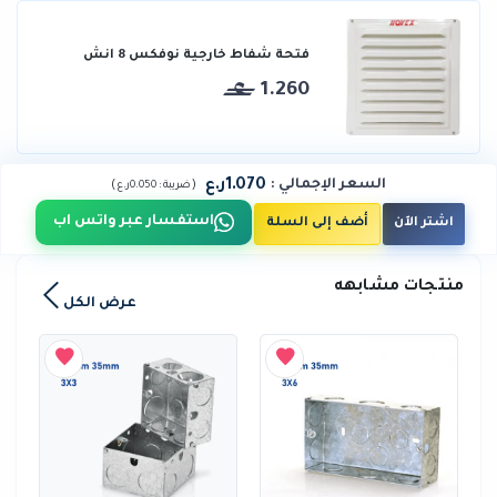
فتحة شفاط خارجية نوفكس 8 انش
1.260
1.070ر.ع
السعر الإجمالي
:
)
(
ضريبة :
0.050ر.ع
استفسار عبر واتس اب
اشتر الآن
أضف إلى السلة
منتجات مشابهه
عرض الكل