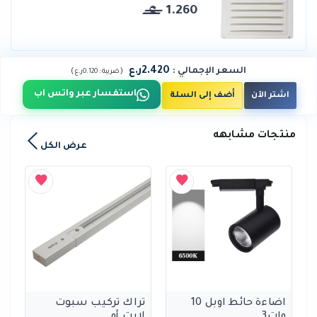
1.260
2.420ر.ع
السعر الإجمالي
:
)
(
ضريبة :
0.120ر.ع
استفسار عبر واتس اب
اشتر الآن
أضف إلى السلة
منتجات مشابهه
عرض الكل
اضاءة حائط اوبل 10
تراك تركيب سبوت