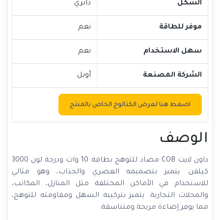
الشكل
دائري
موفر للطاقة
نعم
سهل الاستخدام
نعم
الشركة المصنعة
أوبل
اضغط هنا لعرض الكتالوج الخاص بالمنتج
الوصف
داون لايت COB مضاد للتوهج بطاقة 10 وات ودرجة لون 3000
كيلفن. يتميز بتصميمه العصري والجذاب، وهو مثالي
للاستخدام في الأماكن المختلفة مثل المنازل، المكاتب،
والمحلات التجارية. يتميز بتركيبه السهل ومقاومته للتوهج،
مما يوفر إضاءة مريحة ومتناسقة.