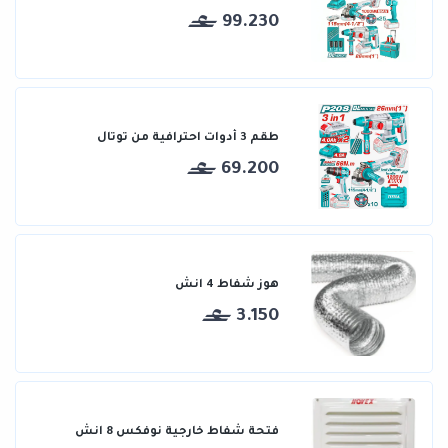
99.230
طقم 3 أدوات احترافية من توتال
69.200
هوز شفاط 4 انش
3.150
فتحة شفاط خارجية نوفكس 8 انش