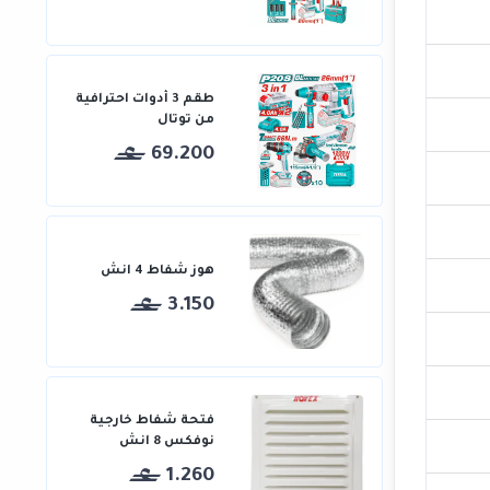
طقم 3 أدوات احترافية
من توتال
69.200
هوز شفاط 4 انش
3.150
فتحة شفاط خارجية
نوفكس 8 انش
1.260