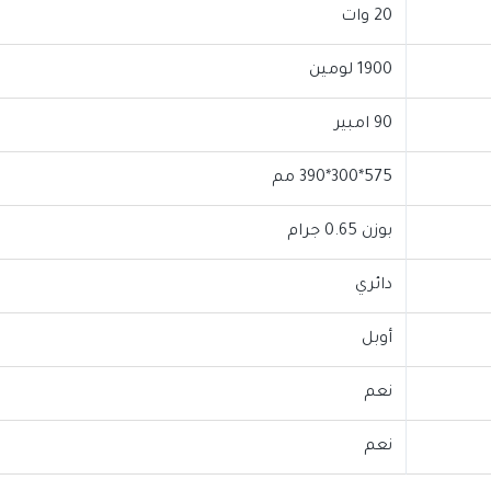
20 وات
1900 لومين
90 امبير
575*300*390 مم
بوزن 0.65 جرام
دائري
أوبل
نعم
نعم