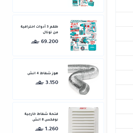
طقم 3 أدوات احترافية
من توتال
69.200
هوز شفاط 4 انش
3.150
فتحة شفاط خارجية
نوفكس 8 انش
1.260