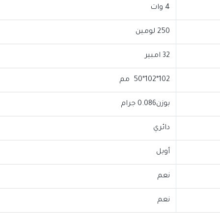
4 وات
250 لومين
32 امبير
102*102*50 مم
بوزن0.086 جرام
دائري
أوبل
نعم
نعم