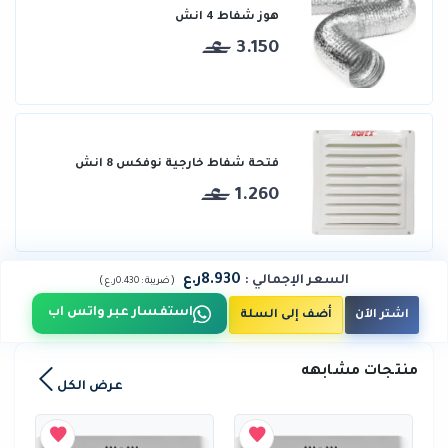
هوز شفاط 4 انش
3.150
فتحة شفاط خارجية نوفكس 8 انش
1.260
8.930ر.ع
السعر الإجمالي
:
)
(
ضريبة :
0.430ر.ع
استفسار عبر واتس اب
اشتر الآن
أضف إلى السلة
منتجات مشابهه
عرض الكل