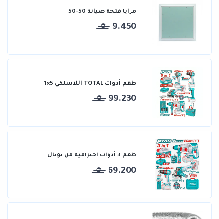
مزايا فتحة صيانة 50-50
9.450
طقم أدوات TOTAL اللاسلكي 5×1
99.230
طقم 3 أدوات احترافية من توتال
69.200