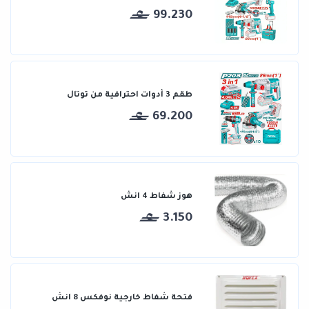
99.230
طقم 3 أدوات احترافية من توتال
69.200
هوز شفاط 4 انش
3.150
فتحة شفاط خارجية نوفكس 8 انش