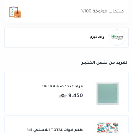
منتجات موثوقة 100%
راك ثيرم
المزيد من نفس المتجر
مزايا فتحة صيانة 50-50
9.450
طقم أدوات TOTAL اللاسلكي 5×1