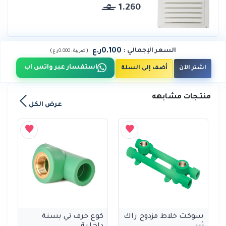
1.260
0.100ر.ع
السعر الإجمالي
:
)
(
ضريبة :
0.000ر.ع
استفسار عبر واتس اب
اشتر الآن
أضف إلى السلة
منتجات مشابهه
عرض الكل
سوكت خلاط مزدوج راك
كوع حرف تي بسنة