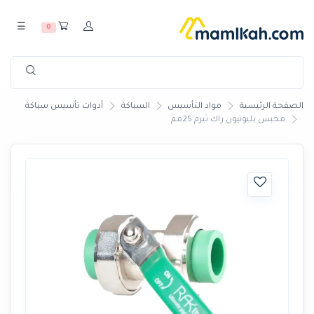
☰
0
الصفحة الرئيسية
مواد التأسيس
السباكة
أدوات تأسيس سباكة
محبس بليونيون راك ثيرم 25مم