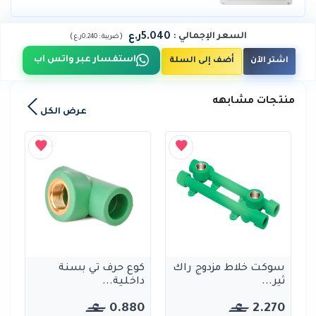
5.040ر.ع
السعر الإجمالي
:
)
(
ضريبة :
0.240ر.ع
استفسار عبر واتس اب
اشتر الآن
أضف إلى السلة
منتجات مشابهه
عرض الكل
سوكت خلاط مزدوج راك
كوع حرف تي بسنة
ثير...
داخلية...
0.880
2.270