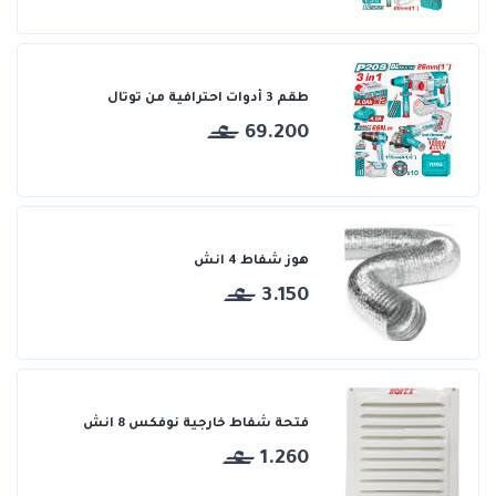
طقم 3 أدوات احترافية من توتال
69.200
هوز شفاط 4 انش
3.150
فتحة شفاط خارجية نوفكس 8 انش
1.260