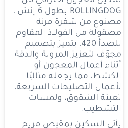
سكين معجون احترافي من
ROLLINGDOG بطول 6 إنش ،
مصنوع من شفرة مرنة
مصقولة من الفولاذ المقاوم
للصدأ 420. يتميز بتصميم
مجوّف لتعزيز المرونة والدقة
أثناء أعمال المعجون أو
الكشط، مما يجعله مثاليًا
لأعمال التصليحات السريعة،
تعبئة الشقوق، ولمسات
التشطيب.
يأتي السكين بمقبض مريح