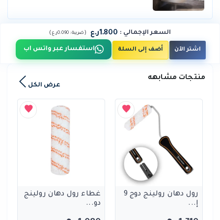
1.800ر.ع
السعر الإجمالي
:
)
(
ضريبة :
0.090ر.ع
استفسار عبر واتس اب
اشتر الآن
أضف إلى السلة
منتجات مشابهه
عرض الكل
رول دهان رولينج دوج 9
غطاء رول دهان رولينج
إ...
دو...