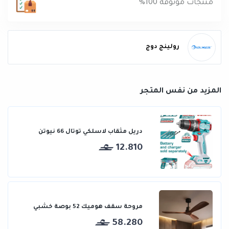
منتجات موثوقة 100%
رولينج دوج
المزيد من نفس المتجر
دريل مثقاب لاسلكي توتال 66 نيوتن
12.810
مروحة سقف هوميك 52 بوصة خشبي
58.280