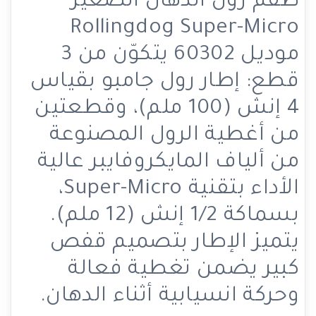
طقم رول الدهان الصغير
Rollingdog Super-Micro
موديل 60302 يتكوّن من 3
قطع: إطار رول جامبو بقياس
4 إنش (100 ملم)، وقطعتين
من أغطية الرول المصنوعة
من ألياف المايكروفايبر عالية
الأداء بتقنية Super-Micro،
بسماكة 1/2 إنش (12 ملم).
يتميز الإطار بتصميم قفص
كبير يضمن تغطية فعالة
وحركة انسيابية أثناء الدهان.