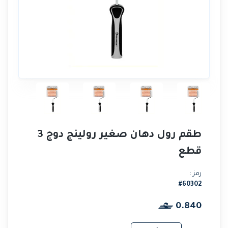
طقم رول دهان صغير رولينج دوج 3
قطع
رمز :
#60302
0.840