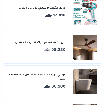
دريل مثقاب لاسلكي توتال 66 نيوتن
12.810
مروحة سقف هوميك 52 بوصة خشبي
58.280
كرسي دورة مياه هوميك أبيض 53x36x36.5
سم
30.980