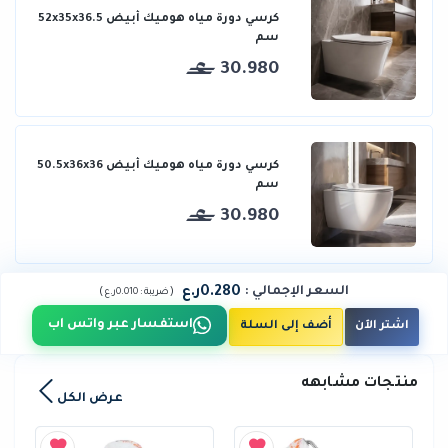
كرسي دورة مياه هوميك أبيض 52x35x36.5
سم
30.980
كرسي دورة مياه هوميك أبيض 50.5x36x36
سم
30.980
0.280ر.ع
السعر الإجمالي
:
)
(
ضريبة :
0.010ر.ع
استفسار عبر واتس اب
اشتر الآن
أضف إلى السلة
منتجات مشابهه
عرض الكل