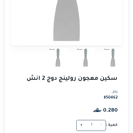
سكين معجون رولينج دوج 2 انش
رمز :
#50462
0.280
كمية :
-
+