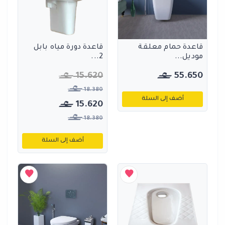
قاعدة حمام معلقة
قاعدة دورة مياه بابل
موديل...
2...
15.620
55.650
18.380
أضف إلى السلة
15.620
18.380
أضف إلى السلة