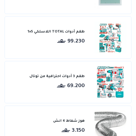
طقم أدوات TOTAL اللاسلكي 5×1
99.230
طقم 3 أدوات احترافية من توتال
69.200
هوز شفاط 4 انش
3.150