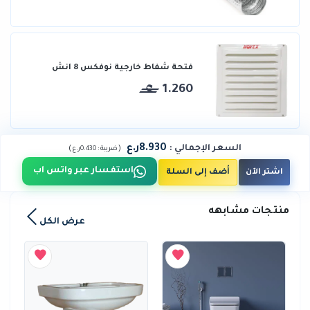
فتحة شفاط خارجية نوفكس 8 انش
1.260
8.930ر.ع
السعر الإجمالي
:
)
(
ضريبة :
0.430ر.ع
استفسار عبر واتس اب
اشتر الآن
أضف إلى السلة
منتجات مشابهه
عرض الكل