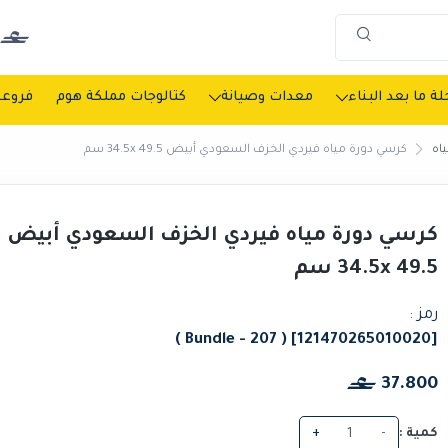
ة ما بعد البناء
معدات وصيانة
كتالوجات مملكة هوم
فروعن
اه
كرسي دورة مياه فيردي الخزف السعودي أبيض 34.5x 49.5 سم
كرسي دورة مياه فيردي الخزف السعودي أبيض
34.5x 49.5 سم
رمز :
[121470265010020] ( Bundle - 207 )
37.800
كمية :
-
+