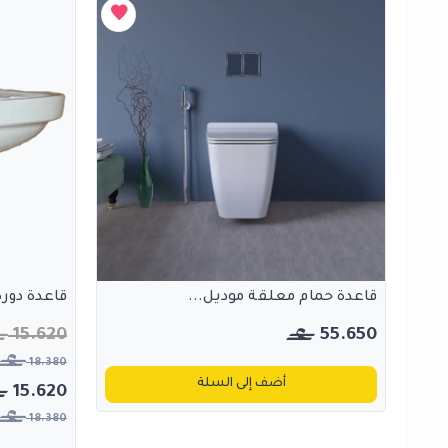
قاعدة حمام معلقة موديل...
قاعدة دورة م
15.620
55.650
18.380
أضف إلى السلة
15.620
18.380