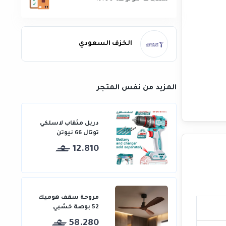
الخزف السعودي
المزيد من نفس المتجر
دريل مثقاب لاسلكي
توتال 66 نيوتن
12.810
مروحة سقف هوميك
52 بوصة خشبي
58.280