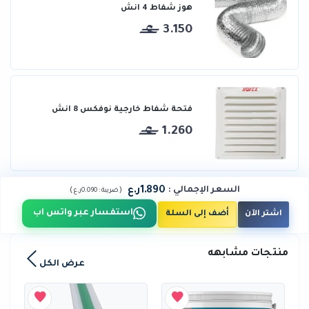
هوز شفاط 4 انش
3.150
فتحة شفاط خارجية نوفكس 8 انش
1.260
1.890ر.ع
السعر الإجمالي
:
)
(
ضريبة :
0.090ر.ع
استفسار عبر واتس اب
اشتر الآن
أضف إلى السلة
منتجات مشابهه
عرض الكل