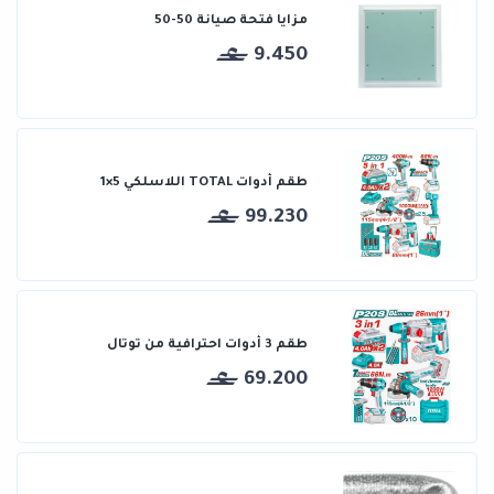
مزايا فتحة صيانة 50-50
9.450
طقم أدوات TOTAL اللاسلكي 5×1
99.230
طقم 3 أدوات احترافية من توتال
69.200