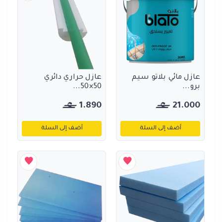
عازل مائي بلاتو سيم
عازل حراري دائري
برو...
50×50...
1.890
21.000
أضف إلى السلة
أضف إلى السلة