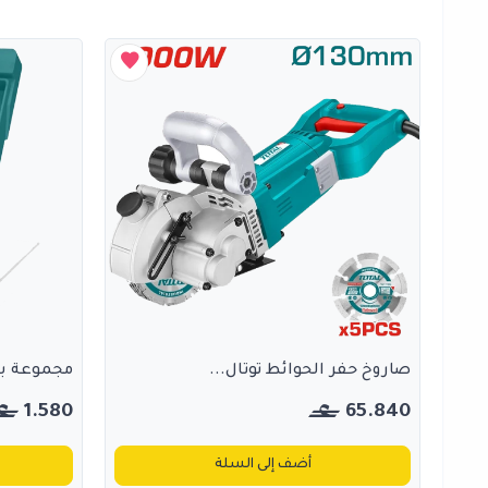
صاروخ حفر الحوائط توتال...
مجموعة بنط 
1.580
65.840
أضف إلى السلة