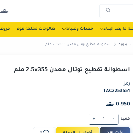
ة ما بعد البناء
معدات وصيانة
كتالوجات مملكة هوم
فروعن
 اليدوية
اسطوانة تقطيع توتال معدن 355×2.5 ملم
اسطوانة تقطيع توتال معدن 355×2.5 ملم
رمز :
TAC2253551
0.950
كمية :
-
+