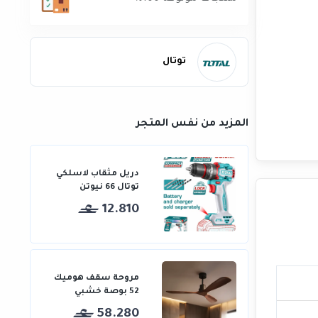
توتال
المزيد من نفس المتجر
دريل مثقاب لاسلكي
توتال 66 نيوتن
12.810
مروحة سقف هوميك
52 بوصة خشبي
58.280