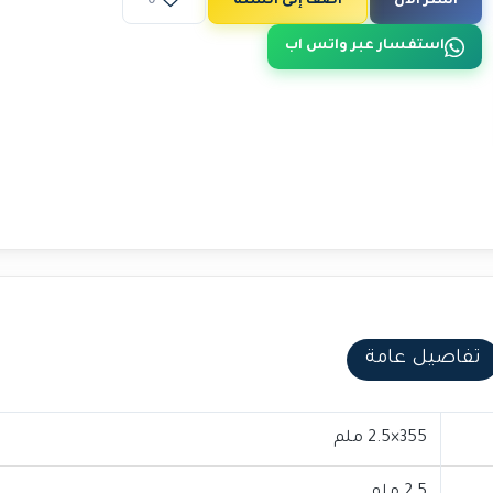
اشتر الآن
أضف إلى السلة
0
استفسار عبر واتس اب
تفاصيل عامة
355×2.5 ملم