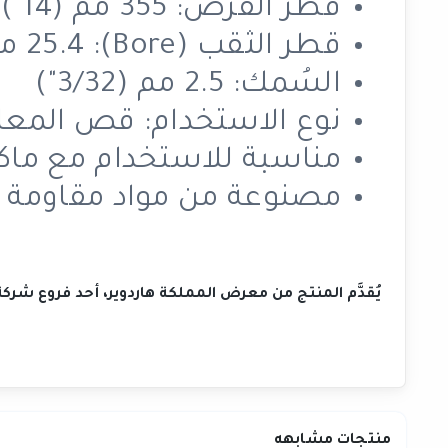
قطر القرص: 355 مم (14")
قطر الثقب (Bore): ‎25.4 مم (1")
السُمك: ‎2.5 مم (3/32")
نوع الاستخدام: قص المعادن (e Metal Cutting Disc
مناسبة للاستخدام مع ماك
مصنوعة من مواد مقاومة لل
يُقدَّم المنتج من معرض المملكة هاردوير، أحد فروع شر
منتجات مشابهه