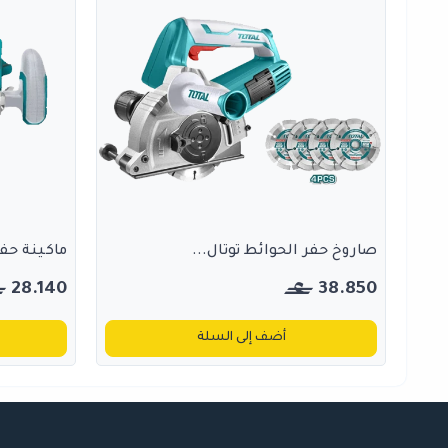
صاروخ حفر الحوائط توتال...
ماكينة حفر
28.140
38.850
أضف إلى السلة