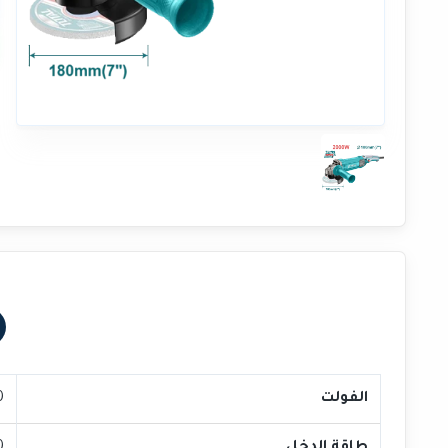
الفولت
40