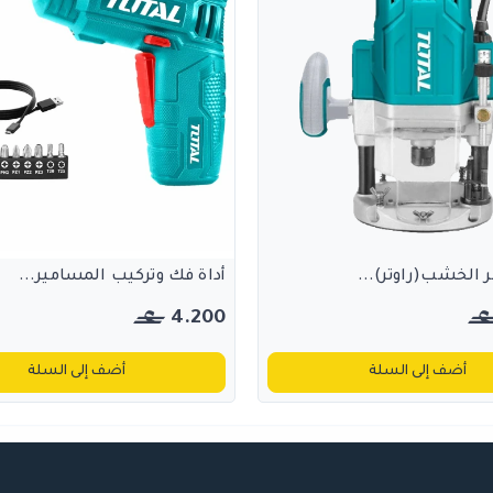
 الخشب(راوتر)...
أداة فك وتركيب المسامير...
4.200
أضف إلى السلة
أضف إلى السلة