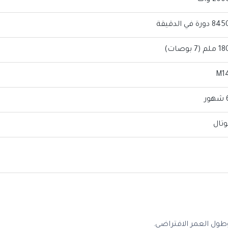
200 وات
8 دورة في الدقيقة
 ملم (7 بوصات)
M1
هور
وتال
طول العمر الافتراضي.