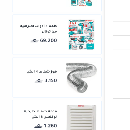
طقم 3 أدوات احترافية
من توتال
69.200
هوز شفاط 4 انش
3.150
فتحة شفاط خارجية
نوفكس 8 انش
1.260