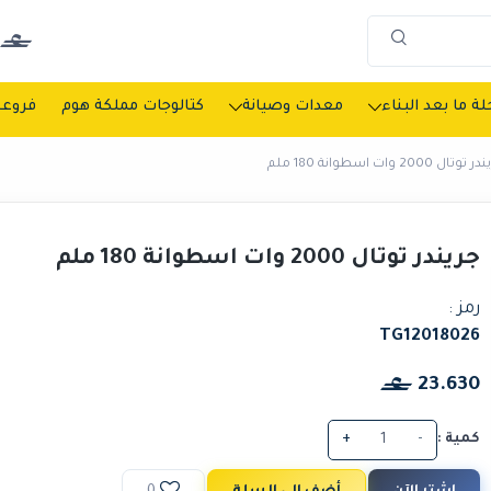
ة ما بعد البناء
معدات وصيانة
كتالوجات مملكة هوم
فروعن
وتال 2000 وات اسطوانة 180 ملم
جريندر توتال 2000 وات اسطوانة 180 ملم
رمز :
TG12018026
23.630
كمية :
-
+