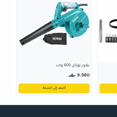
بلاور توتال 600 وات
9.980
أضف إلى السلة