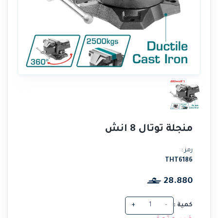
منجلة توتال 8 انش
رمز :
THT6186
28.880
كمية :
-
+