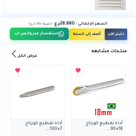
28.880ر.ع
السعر الإجمالي
:
)
(
ضريبة :
1.380ر.ع
استفسار عبر واتس اب
اشتر الآن
أضف إلى السلة
منتجات مشابهه
عرض الكل
أداة تقطيع كورتاج
أداة تقطيع كورتاج
7×100...
18×90...