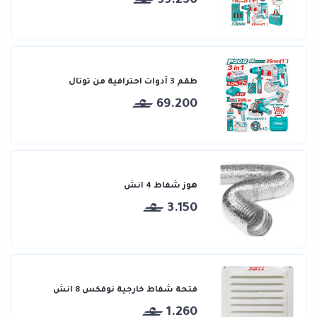
99.230
طقم 3 أدوات احترافية من توتال
69.200
هوز شفاط 4 انش
3.150
فتحة شفاط خارجية نوفكس 8 انش
1.260