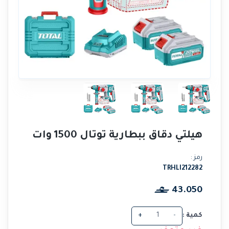
هيلتي دقاق ببطارية توتال 1500 وات
رمز :
TRHLI212282
43.050
كمية :
-
+