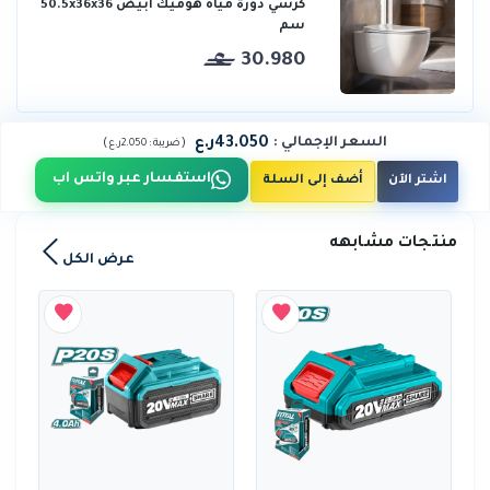
كرسي دورة مياه هوميك أبيض 50.5x36x36
سم
30.980
43.050ر.ع
السعر الإجمالي
:
)
(
ضريبة :
2.050ر.ع
استفسار عبر واتس اب
اشتر الآن
أضف إلى السلة
منتجات مشابهه
عرض الكل