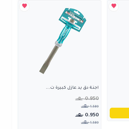
اجنة دق يد عازل كبيرة ت...
0.950
1.580
0.950
1.580