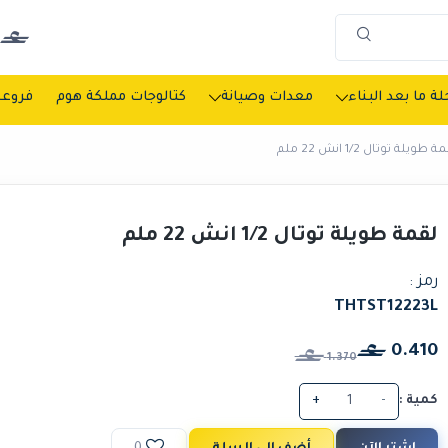
ة ما بعد البناء
معدات وصيانة
كتالوجات مملكة هوم
فروعن
 طويلة توتال 1/2 انش 22 ملم
لقمة طويلة توتال 1/2 انش 22 ملم
رمز :
THTST12223L
0.410
1.370
كمية :
-
+