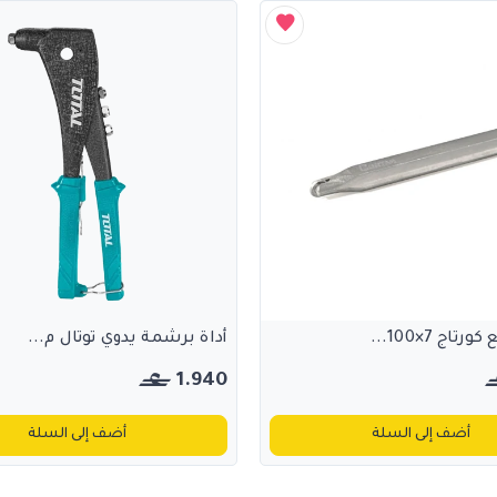
تاج 7×100...
أداة برشمة يدوي توتال م...
1.940
أضف إلى السلة
أضف إلى السلة