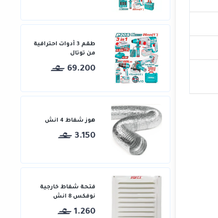
طقم 3 أدوات احترافية
من توتال
69.200
هوز شفاط 4 انش
3.150
فتحة شفاط خارجية
نوفكس 8 انش
1.260