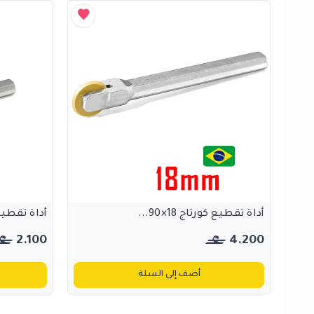
أداة تقطيع كورتاج 18×90...
أداة تقطيع كور
2.100
4.200
أضف إلى السلة