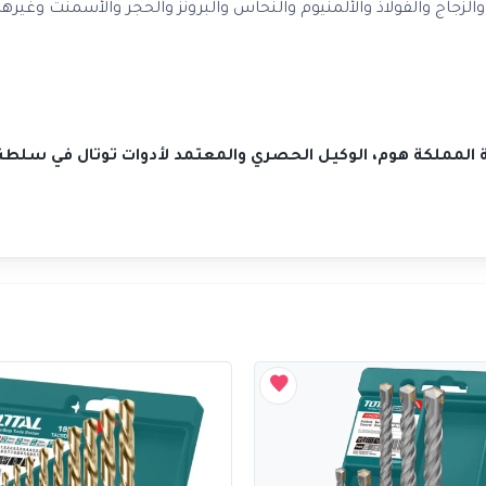
اج والفولاذ والألمنيوم والنحاس والبرونز والحجر والأسمنت وغيرها
كة المملكة هوم، الوكيل الحصري والمعتمد لأدوات توتال في سلطن