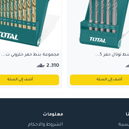
توتال حفر 5...
مجموعة بنط حفر حلزوني ت...
2.310
أضف إلى السلة
أضف إلى السلة
ا
معلومات
يسية
الشروط والاحكام