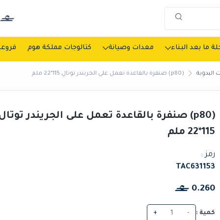
ة ما بعد البناء
معدات وصيانة
كتالوجات مملكة هوم
فروعن
 اليدوية
(p80) صنفرة بالقاعدة تعمل على الجريندر توتال 115*22 ملم
(p80) صنفرة بالقاعدة تعمل على الجريندر توتال
115*22 ملم
رمز :
TAC631153
0.260
كمية :
-
+