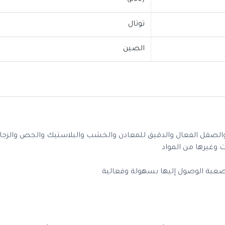
(p80)
توتال
الصين
والصقل الفعال والدقيق للمعادن والخشب والبلاستيك والجص والزجا
ت وغيرها من المواد
لصعبة الوصول إليها بسهولة وفعالية