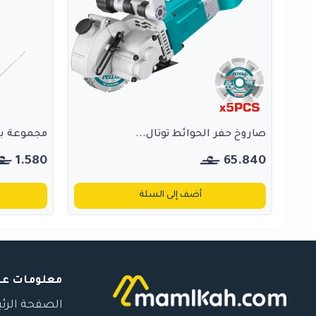
صاروخ حفر الحوائط توتال...
مجموعة بنط 
1.580
65.840
أضف إلى السلة
معلومات عن
الصفحة الرئ