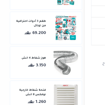
طقم 3 أدوات احترافية
من توتال
69.200
هوز شفاط 4 انش
ج
3.150
فتحة شفاط خارجية
نوفكس 8 انش
1.260