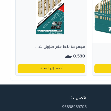
مجموعة بنط حفر حلزوني ت...
0.530
أضف إلى السلة
اتصل بنا
96898989708