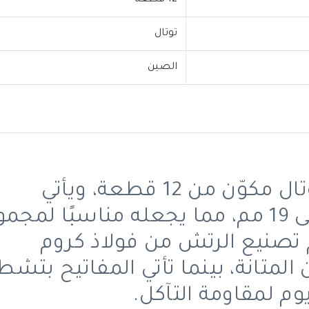
12 قطعة
توتال
الصين
طقم مفاتيح رتش مرنة من توتال مكوّن من 12 قطعة، ويأتي
بمقاسات تتراوح بين 8 مم حتى 19 مم، مما يجعله مناسبًا ل
 تصنيع الرتش من فولاذ كروم
المتانة، بينما تأتي المفاتيح بتش
م لمقاومة التآكل.