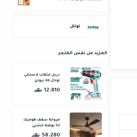
توتال
المزيد من نفس المتجر
دريل مثقاب لاسلكي
توتال 66 نيوتن
12.810
مروحة سقف هوميك
52 بوصة خشبي
58.280