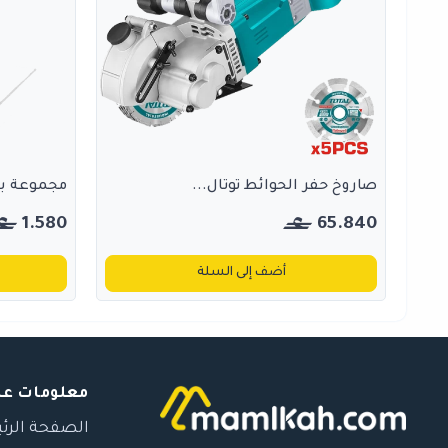
صاروخ حفر الحوائط توتال...
مجموعة بنط 
1.580
65.840
أضف إلى السلة
معلومات عن
الصفحة الرئ