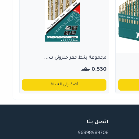
مجموعة بنط حفر حلزوني ت...
0.530
أضف إلى السلة
اتصل بنا
96898989708