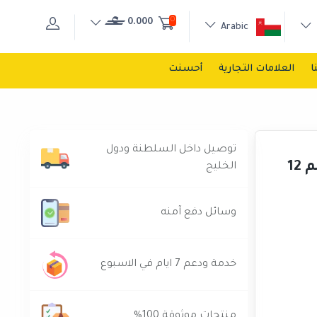
0
0.000
Arabic
ا
العلامات التجارية
أحسنت
توصيل داخل السلطنة ودول
طقم مفتاح راتشيت رأس متحركة توتال 8-19 ملم 12
الخليج
وسائل دفع آمنه
خدمة ودعم 7 ايام في الاسبوع
منتجات موثوقة 100%