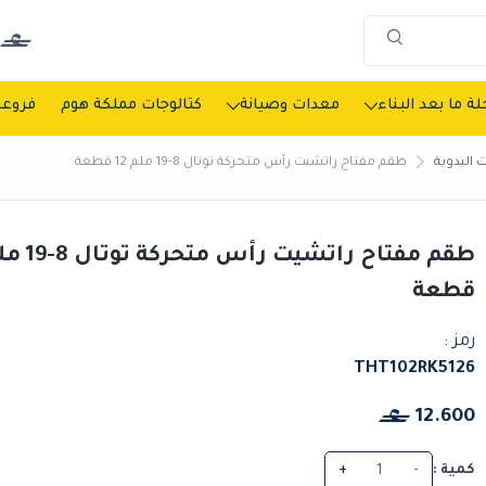
ة ما بعد البناء
معدات وصيانة
كتالوجات مملكة هوم
فروعن
 اليدوية
طقم مفتاح راتشيت رأس متحركة توتال 8-19 ملم 12 قطعة
قطعة
رمز :
THT102RK5126
12.600
كمية :
-
+