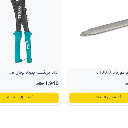
تاج 7×100...
أداة برشمة يدوي توتال م...
1.940
أضف إلى السلة
أضف إلى السلة