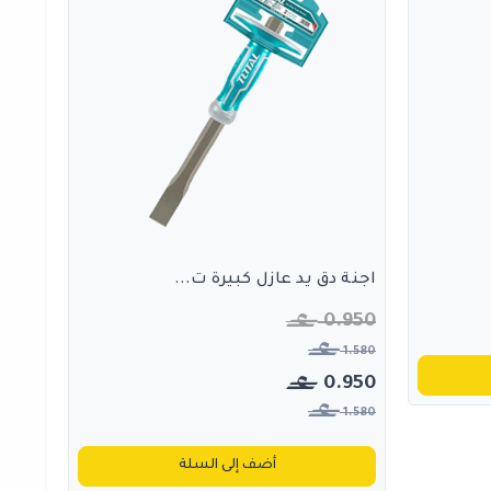
اجنة دق يد عازل كبيرة ت...
0.950
1.580
0.950
1.580
أضف إلى السلة