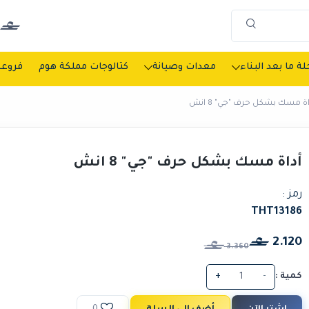
ة ما بعد البناء
معدات وصيانة
كتالوجات مملكة هوم
فروعن
اة مسك بشكل حرف "جي" 8 انش
أداة مسك بشكل حرف "جي" 8 انش
رمز :
THT13186
2.120
3.360
كمية :
-
+