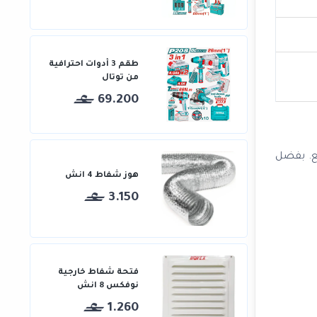
طقم 3 أدوات احترافية
من توتال
69.200
يع. بفضل
هوز شفاط 4 انش
3.150
فتحة شفاط خارجية
نوفكس 8 انش
1.260