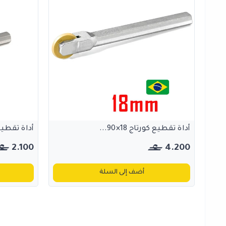
أداة تقطيع كورتاج 18×90...
أداة تقطيع كور
2.100
4.200
أضف إلى السلة