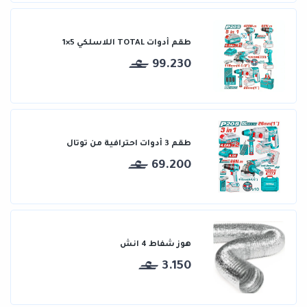
طقم أدوات TOTAL اللاسلكي 5×1
99.230
طقم 3 أدوات احترافية من توتال
69.200
هوز شفاط 4 انش
3.150