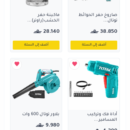
صاروخ حفر الحوائط
ماكينة حفر
توتال...
الخشب(راوتر)...
28.140
38.850
أضف إلى السلة
أضف إلى السلة
أداة فك وتركيب
بلاور توتال 600 وات
المسامير...
9.980