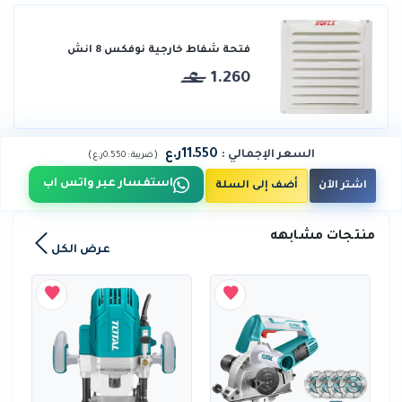
فتحة شفاط خارجية نوفكس 8 انش
1.260
11.550ر.ع
السعر الإجمالي
:
)
(
ضريبة :
0.550ر.ع
استفسار عبر واتس اب
اشتر الآن
أضف إلى السلة
منتجات مشابهه
عرض الكل