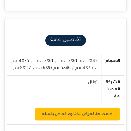
تفاصيل عامة
الاحجام
2X49 مم, 3X61 مم ，3X61 مم ，4X75 مم
，4X75 مم，5X86 مم,6X93 مم，8X117 مم
الشركة
توتال
المصن
عة
اضغط هنا لعرض الكتالوج الخاص بالمنتج