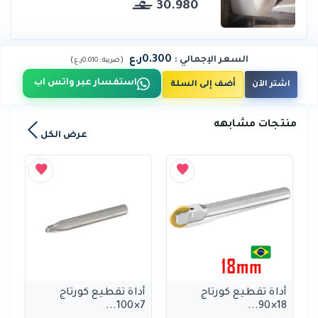
30.980
0.300ر.ع
السعر الإجمالي
:
)
(
ضريبة :
0.010ر.ع
استفسار عبر واتس اب
اشتر الآن
أضف إلى السلة
منتجات مشابهه
عرض الكل
أداة تقطيع كورتاج
أداة تقطيع كورتاج
7×100...
18×90...