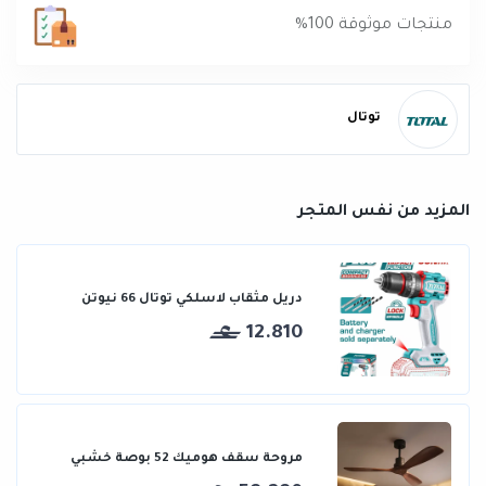
منتجات موثوقة 100%
توتال
المزيد من نفس المتجر
دريل مثقاب لاسلكي توتال 66 نيوتن
12.810
مروحة سقف هوميك 52 بوصة خشبي