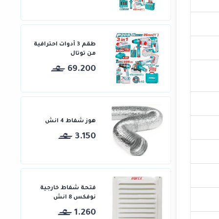
طقم 3 أدوات احترافية
من توتال
69.200
هوز شفاط 4 انش
3.150
فتحة شفاط خارجية
نوفكس 8 انش
1.260