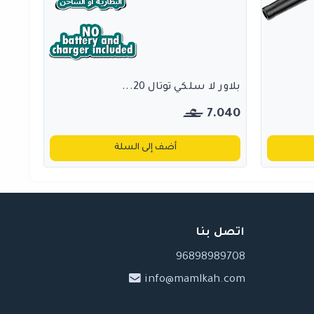
بلاور لا سلكي توتال 20...
7.040
أضف إلى السلة
اتصل بنا
96898989708
info@mamlkah.com