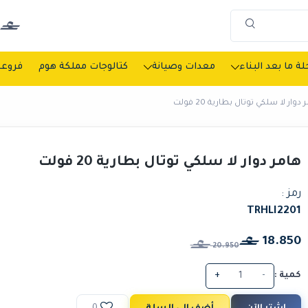
ة ما بعد البناء
معدات وصيانة
كتالوجات مملكة هوم
فروعن
دوار لا سلكي توتال بطارية 20 فولت
هامر دوار لا سلكي توتال بطارية 20 فولت
رمز :
TRHLI2201
18.850
20.950
كمية :
-
+