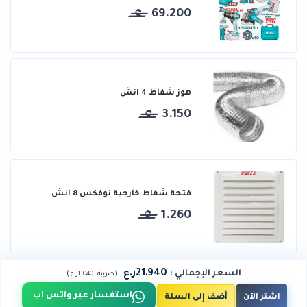
69.200
هوز شفاط 4 انش
3.150
فتحة شفاط خارجية نوفكس 8 انش
1.260
21.940ر.ع
السعر الإجمالي
:
)
(
ضريبة :
1.040ر.ع
استفسار عبر واتس اب
اشتر الآن
أضف إلى السلة