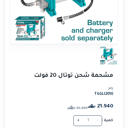
مشحمة شحن توتال 20 فولت
رمز :
TGGLI2010
21.940
35.390
كمية :
-
+