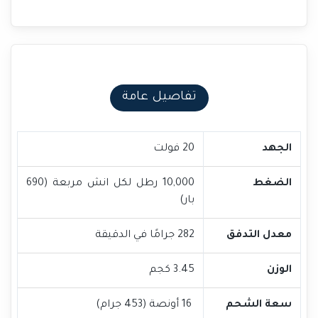
تفاصيل عامة
الجهد
20 فولت
الضغط
10,000 رطل لكل انش مربعة (690
بار)
معدل التدفق
282 جرامًا في الدقيقة
الوزن
3.45 كجم
سعة الشحم
16 أونصة (453 جرام)