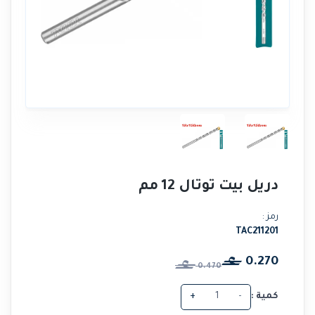
دريل بيت توتال 12 مم
رمز :
TAC211201
0.270
0.470
كمية :
-
+