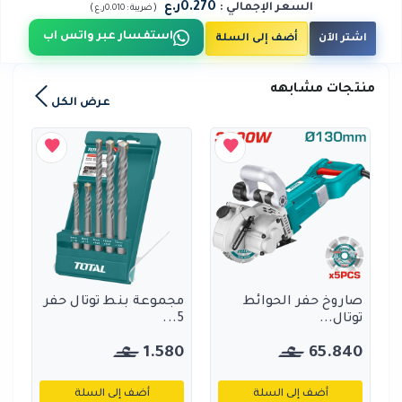
0.270ر.ع
السعر الإجمالي
:
)
(
ضريبة :
0.010ر.ع
استفسار عبر واتس اب
اشتر الآن
أضف إلى السلة
منتجات مشابهه
عرض الكل
صاروخ حفر الحوائط
مجموعة بنط توتال حفر
توتال...
5...
1.580
65.840
أضف إلى السلة
أضف إلى السلة