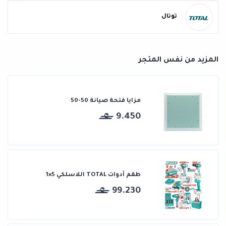
توتال
المزيد من نفس المتجر
مزايا فتحة صيانة 50-50
9.450
طقم أدوات TOTAL اللاسلكي 5×1
99.230