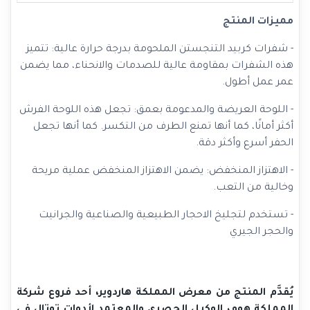
مميزات المنتج
- شفرات كربيد التنجستن الملحومة بدرجة حرارة عالية: تتميز
هذه الشفرات بمقاومة عالية للصدمات والانحناء، مما يضمن
عمر عمل أطول.
- اللوحة العريضة والمدعومة بعمق: تجعل هذه اللوحة الفرش
أكثر أمانًا، كما أنها تمنع الطرف من التكسر. كما أنها تجعل
الحفر أسرع وأكثر دقة.
- الاهتزاز المنخفض: يضمن الاهتزاز المنخفض عملية مريحة
وخالية من التعب.
- تستخدم لتجليخ الاحجار الطبيعية والصناعية والجرانيت
والحجر الجيري
يُقدَّم المنتج من معرض المملكة هاردوير، أحد فروع شركة
المملكة هوم، الوكيل الحصري والمعتمد لأدوات توتال في