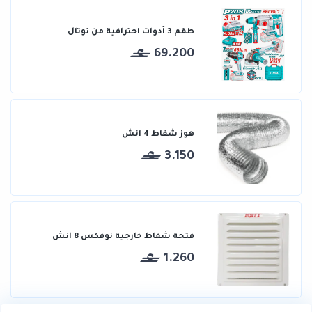
طقم 3 أدوات احترافية من توتال
69.200
هوز شفاط 4 انش
3.150
فتحة شفاط خارجية نوفكس 8 انش
1.260